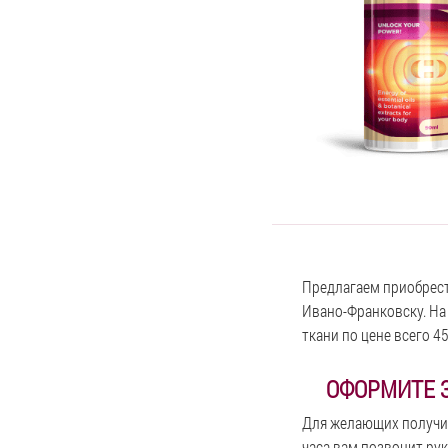
Предлагаем приобрест
Ивано-Франковску. На
ткани по цене всего 4
ОФОРМИТЕ З
Для желающих получить
часа вам позвонит рук