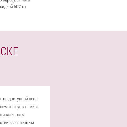
скидкой 50% от
ВСКЕ
ке по доступной цене
лемах с суставами и
игинальность
тствие заявленным