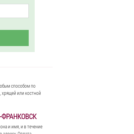
любым способом по
, хрящей или костной
О-ФРАНКОВСК
на и имя, и в течение
о адресу. Оплата